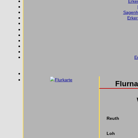
Erker
Sagenha
Erker
E
Flurkarte
Flurn
Reuth
Loh