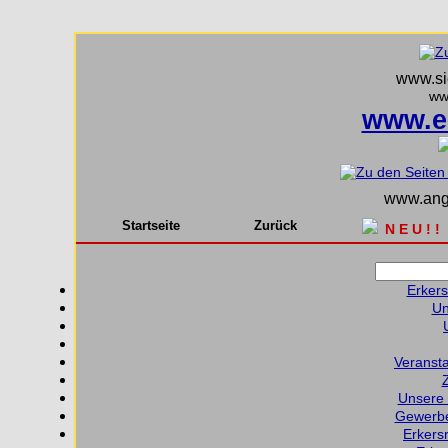
www.sie
ww
www.e
www.ange
Startseite
Zurück
N E U ! !
Erkers
Un
Veransta
Unsere 
Gewerbe
Erkers