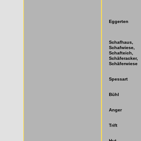
Eggerten
Schafhaus,
Schafwiese,
Schafteich,
Schäferacker,
Schäferwiese
Spessart
Bühl
Anger
Trift
Hut