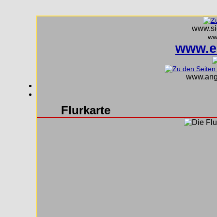
www.sie
ww
www.e
www.ange
Flurkarte