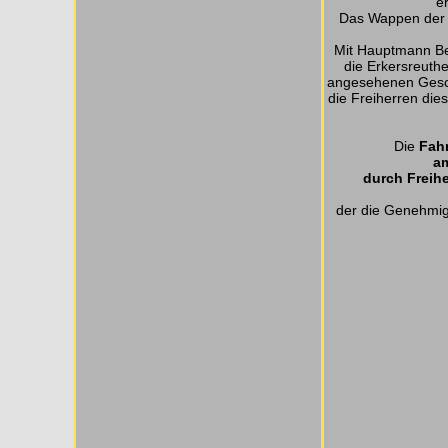
e
Das Wappen der 
Mit Hauptmann Ber
die Erkersreuthe
angesehenen Geschl
die Freiherren die
Die
Fah
am
durch Freih
der die Genehmig