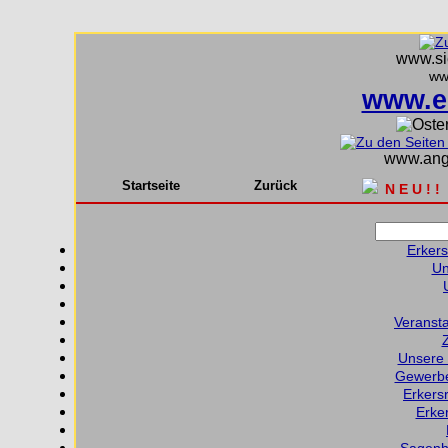
www.sie
ww
www.e
www.ange
Startseite
Zurück
N E U ! !
Erkers
Un
Veransta
Unsere 
Gewerbe
Erkers
Erker