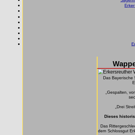
Sagenha
Erker
E
Wappe
Das Bayerische 
E
„Gespalten, vorn
sec
„Drei Stre
Dieses histor
Das Rittergeschle
dem Schlossgut Er