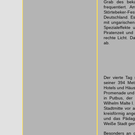
Grab des bekan
frequentiert. 
Störtebeker-F
Deutschland. Es
mit ungarischen
Spezialeffekte
Piratenzeit und
rechte Licht. 
ab.
Der vierte Tag
seiner 394 Met
Hotels und Häus
Promenade und 
in Putbus, der
Wilhelm Malte I
Stadtmitte vor 
kreisförmig ang
und das Pädago
Weiße Stadt gen
Besonders an d