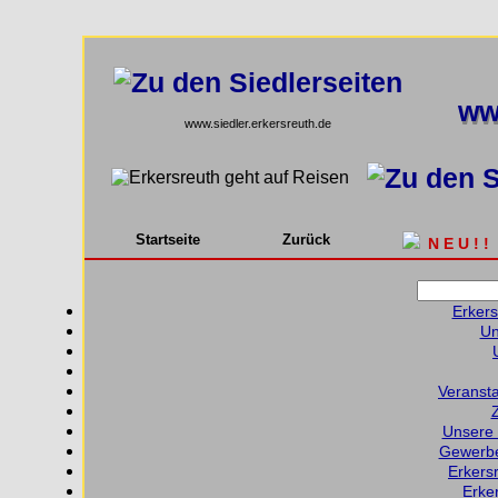
ww
ww
www.siedler.erkersreuth.de
Startseite
Zurück
N E U ! !
Erkers
Un
Veransta
Unsere 
Gewerbe
Erkers
Erker