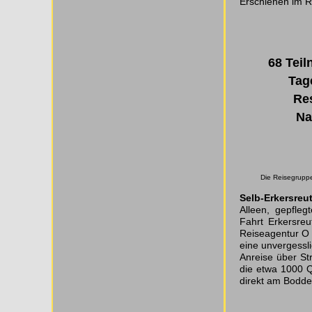
Erschienen im R
68 Tei
Tag
Res
Na
Die Reisegruppe
Selb-Erkersreu
Alleen, gepfleg
Fahrt Erkersre
Reiseagentur O s
eine unvergessli
Anreise über St
die etwa 1000 Q
direkt am Bodden