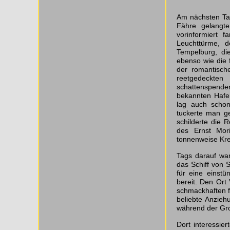
Am nächsten Ta
Fähre gelangt
vorinformiert 
Leuchttürme, d
Tempelburg, di
ebenso wie die 
der romantisch
reetgedeckt
schattenspend
bekannten Hafe
lag auch schon
tuckerte man ge
schilderte die 
des Ernst Mor
tonnenweise Kre
Tags darauf war
das Schiff von 
für eine einstü
bereit. Den Ort 
schmackhaften f
beliebte Anzieh
während der Gro
Dort interessi