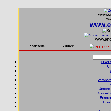
www.sie
ww
www.e
www.ange
Startseite
Zurück
N E U ! !
Erkers
Un
Veransta
Unsere 
Gewerbe
Erkers
Erker