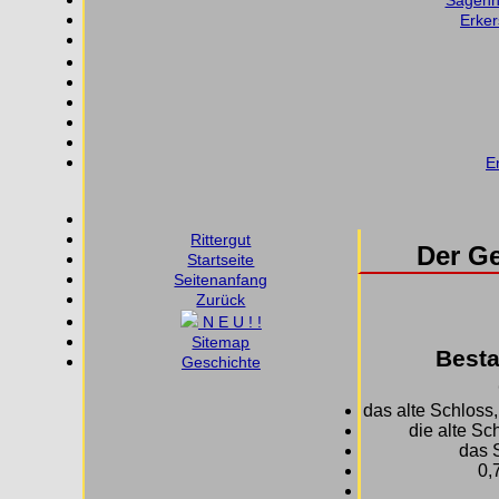
Sagenha
Erker
E
Rittergut
Der Ge
Startseite
Seitenanfang
Zurück
N E U ! !
Sitemap
Best
Geschichte
das alte Schlos
die alte S
das 
0,