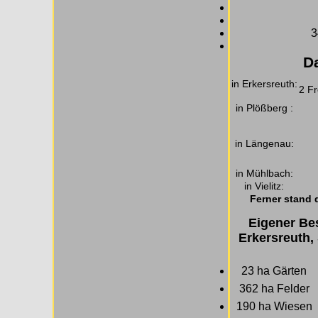
3
D
in Erkersreuth:
2 Fr
in Plößberg :
in Längenau:
in Mühlbach:
in Vielitz:
Ferner stand 
Eigener Bes
Erkersreuth,
23 ha Gärten
362 ha Felder
190 ha Wiesen